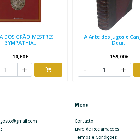
JA DOS GRÃO-MESTRES
A Arte dos Jugos e Can
SYMPATHIA..
Dour..
10,60€
159,00€
+
-
+
Menu
om.gosto@gmail.com
Contacto
55
Livro de Reclamações
Termos e Condições