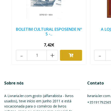
BOLETIM CULTURAL ESPOSENDE Nº
A LO
5 -..
7,42€
-
+
-
Sobre nós
Contato
A Livraria.ler.com.gosto (alfarrabista - livros
livraria.ler.c
usados), teve início em Junho 2011 e está
+3519179256
vocacionada para o comércio de livros