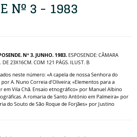
 Nº 3 - 1983
OSENDE. Nº 3. JUNHO. 1983.
ESPOSENDE: CÂMARA
DE 23X16CM. COM 121 PÁGS. ILUST. B
cados neste número: «A capela de nossa Senhora do
 por A. Nuno Correia d'Oliveira; «Elementos para a
r em Vila Chã. Ensaio etnográfico» por Manuel Albino
ográficas. A romaria de Santo António em Palmeira» por
ória do Souto de São Roque de Forjães» por Justino