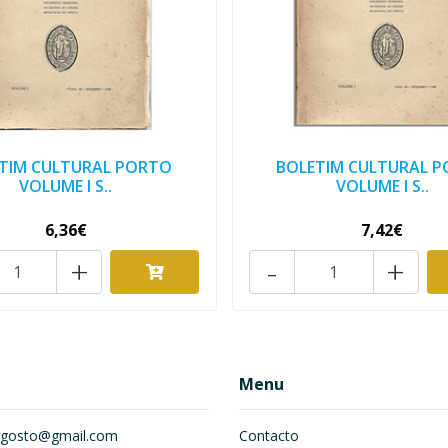
TIM CULTURAL PORTO
BOLETIM CULTURAL 
VOLUME I S..
VOLUME I S..
6,36€
7,42€
+
-
+
Menu
om.gosto@gmail.com
Contacto