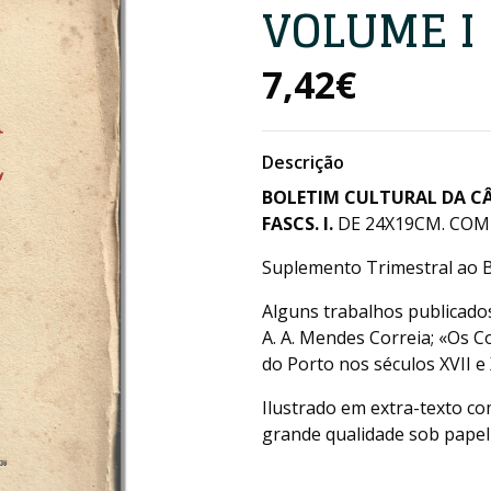
VOLUME I 
7,42€
Descrição
BOLETIM CULTURAL DA C
FASCS. I.
DE 24X19CM. COM 
Suplemento Trimestral ao B
Alguns trabalhos publicado
A. A. Mendes Correia; «Os C
do Porto nos séculos XVII e X
Ilustrado em extra-texto c
grande qualidade sob papel