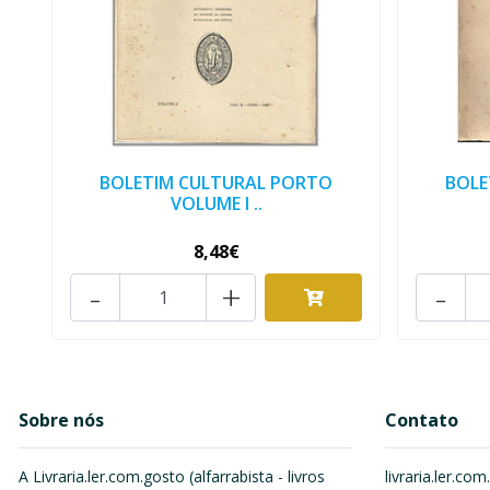
BOLETIM CULTURAL PORTO
BOLE
VOLUME I ..
8,48€
-
+
-
Sobre nós
Contato
A Livraria.ler.com.gosto (alfarrabista - livros
livraria.ler.c