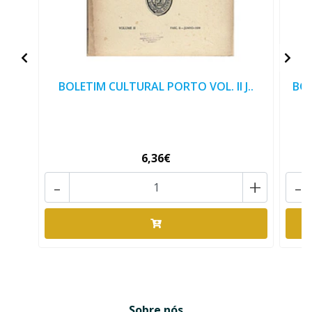
BOLETIM CULTURAL PORTO VOL. II J..
BOL
6,36€
-
+
-
Sobre nós