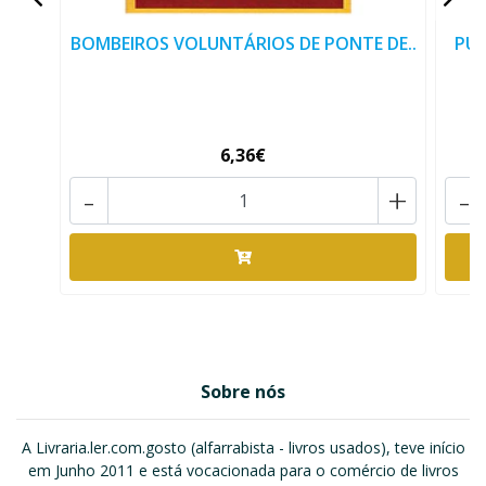
BOMBEIROS VOLUNTÁRIOS DE PONTE DE..
PUB
6,36€
-
+
-
Sobre nós
A Livraria.ler.com.gosto (alfarrabista - livros usados), teve início
em Junho 2011 e está vocacionada para o comércio de livros