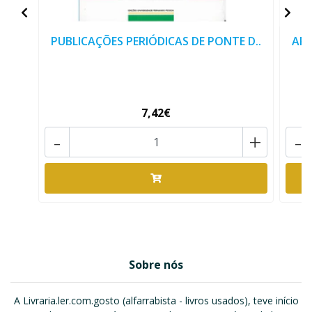
PUBLICAÇÕES PERIÓDICAS DE PONTE D..
ARQ
7,42€
-
+
-
Sobre nós
A Livraria.ler.com.gosto (alfarrabista - livros usados), teve início