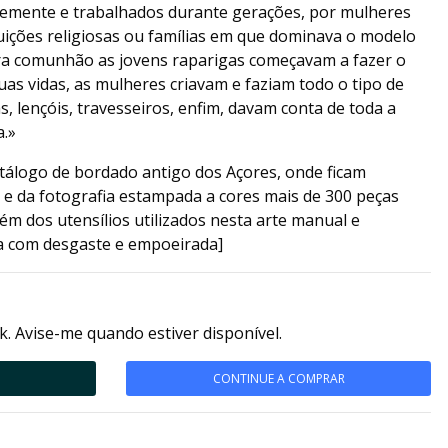
temente e trabalhados durante gerações, por mulheres
ituições religiosas ou famílias em que dominava o modelo
eira comunhão as jovens raparigas começavam a fazer o
uas vidas, as mulheres criavam e faziam todo o tipo de
, lençóis, travesseiros, enfim, davam conta de toda a
a.»
tálogo de bordado antigo dos Açores, onde ficam
 e da fotografia estampada a cores mais de 300 peças
ém dos utensílios utilizados nesta arte manual e
ra com desgaste e empoeirada]
k. Avise-me quando estiver disponível.
CONTINUE A COMPRAR