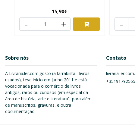
15,90€
-
+
-
Sobre nós
Contato
A Livraria.ler.com.gosto (alfarrabista - livros
livraria.ler.c
usados), teve início em Junho 2011 e está
+3519179256
vocacionada para o comércio de livros
antigos, raros ou curiosos (em especial da
área de história, arte e literatura), para além
de manuscritos, gravuras, e outra
documentação.