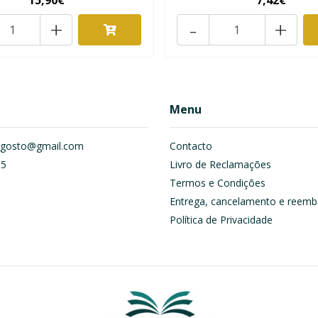
15,90€
7,42€
+
-
+
Menu
om.gosto@gmail.com
Contacto
55
Livro de Reclamações
Termos e Condições
Entrega, cancelamento e reemb
Política de Privacidade