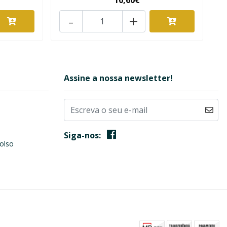
10,60€
-
+
Assine a nossa newsletter!
Siga-nos:
olso