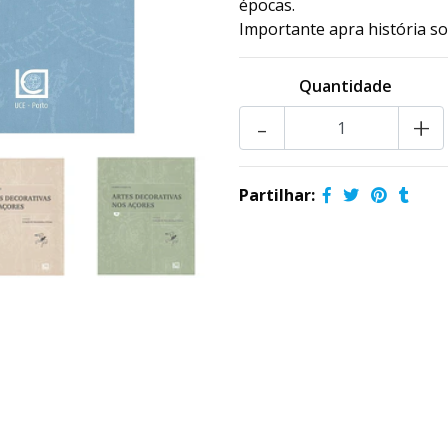
épocas.
Importante apra história soc
Quantidade
-
+
Partilhar: