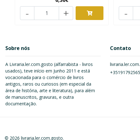
6,36€
-
+
-
Sobre nós
Contato
A Livraria.ler.com.gosto (alfarrabista - livros
livraria.ler.c
usados), teve início em Junho 2011 e está
+3519179256
vocacionada para o comércio de livros
antigos, raros ou curiosos (em especial da
área de história, arte e literatura), para além
de manuscritos, gravuras, e outra
documentação.
© 2026 livraria.ler.com.gosto.