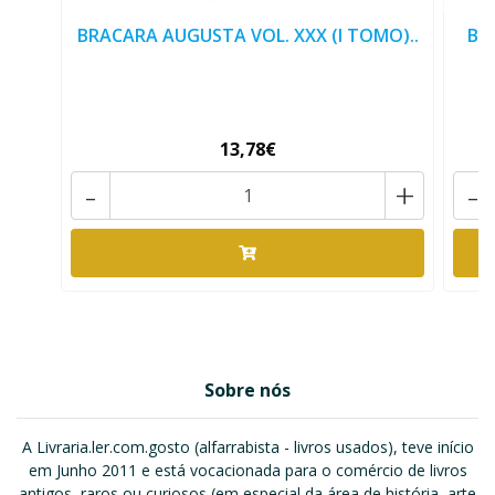
BRACARA AUGUSTA VOL. XXX (I TOMO)..
BR
13,78€
-
+
-
Sobre nós
A Livraria.ler.com.gosto (alfarrabista - livros usados), teve início
em Junho 2011 e está vocacionada para o comércio de livros
antigos, raros ou curiosos (em especial da área de história, arte