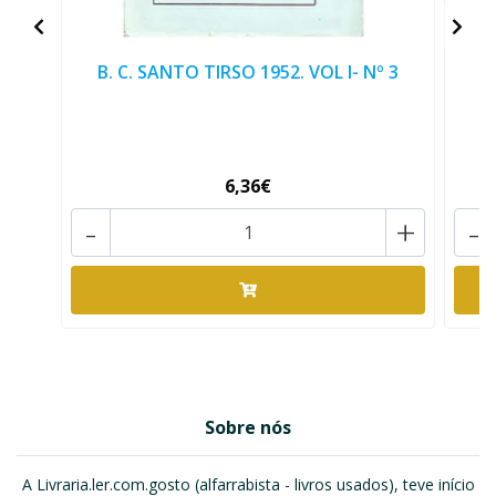
B. C. SANTO TIRSO 1952. VOL I- Nº 3
B
6,36€
-
+
-
Sobre nós
A Livraria.ler.com.gosto (alfarrabista - livros usados), teve início