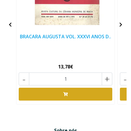
BRACARA AUGUSTA VOL. XXXVI ANOS D..
B
13,78€
-
+
-
Sobre nós