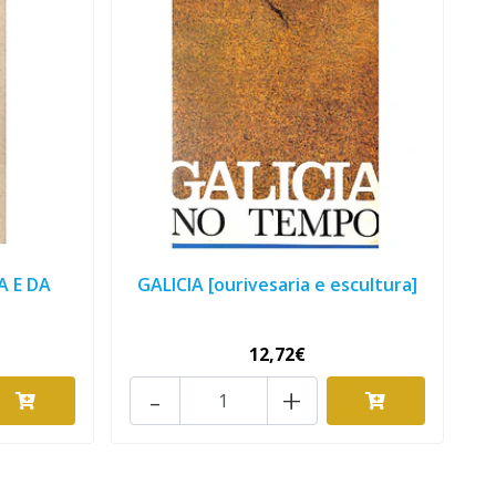
 E DA
GALICIA [ourivesaria e escultura]
12,72€
-
+