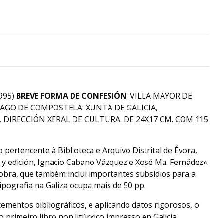
995)
BREVE FORMA DE CONFESIÓN
: VILLA MAYOR DE
AGO DE COMPOSTELA: XUNTA DE GALICIA,
 DIRECCIÓN XERAL DE CULTURA. DE 24X17 CM. COM 115
 pertencente à Biblioteca e Arquivo Distrital de Évora,
 y edición, Ignacio Cabano Vázquez e Xosé Ma. Fernádez».
obra, que também inclui importantes subsídios para a
tipografia na Galiza ocupa mais de 50 pp.
ementos bibliográficos, e aplicando datos rigorosos, o
primeiro libro non litúrxico impresso en Galicia,