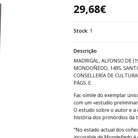
29,68€
Stock:
1
Descrição
MADRIGAL, ALFONSO DE (1
MONDOÑEDO, 1495. SANTI
CONSELLERÍA DE CULTURA,
PÁGS. E.
Fac-símile do exemplar único
com um «estudio preliminar
O estudo sobre o autor e a 
história dos primórdios da 
“No estado actual dos coñec
incunable de Mondeñedo é o 