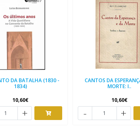
TO DA BATALHA (1830 -
CANTOS DA ESPERANÇA
1834)
MORTE: I..
10,60€
10,60€
+
-
+