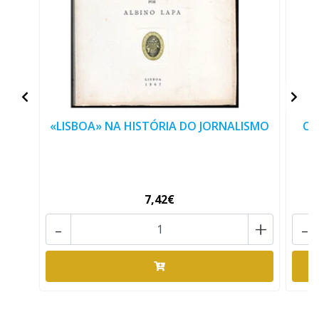
«LISBOA» NA HISTÓRIA DO JORNALISMO
CI
7,42€
-
+
-