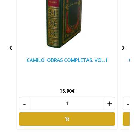
CAMILO: OBRAS COMPLETAS. VOL. I
CA
15,90€
-
+
-