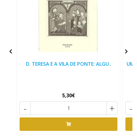
D. TERESA E A VILA DE PONTE: ALGU..
UM 
5,30€
-
+
-