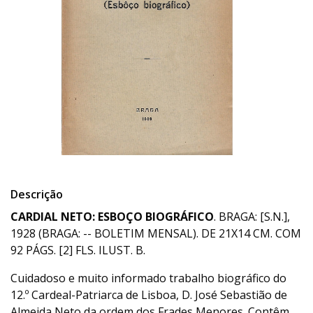
Descrição
CARDIAL NETO: ESBOÇO BIOGRÁFICO
. BRAGA: [S.N.],
1928 (BRAGA: -- BOLETIM MENSAL). DE 21X14 CM. COM
92 PÁGS. [2] FLS. ILUST. B.
Cuidadoso e muito informado trabalho biográfico do
12.º Cardeal-Patriarca de Lisboa, D. José Sebastião de
Almeida Neto da ordem dos Frades Menores. Contêm