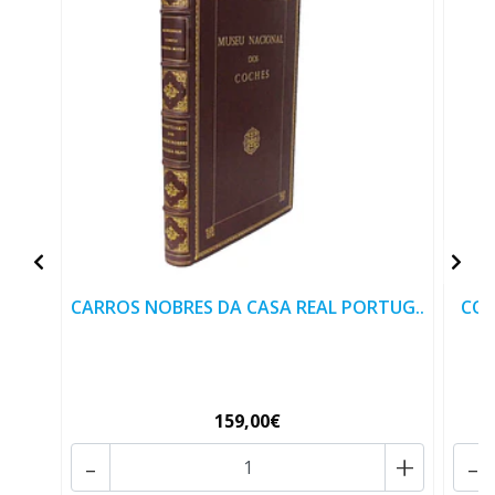
CARROS NOBRES DA CASA REAL PORTUG..
COI
159,00€
-
+
-