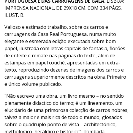
PORTUGUESA E DAS CARRUAGENS DE GALA.
LISBOA:
IMPRENSA NACIONAL. DE 29X18 CM. COM 334 PÁGS.
ILUST. B.
Valioso e estimado trabalho, sobre os carros e
carruagens da Casa Real Portuguesa, numa muito
elegante e esmerada edição executada sobre bom
papel, ilustrada com letras capitais de fantasia, florões
de enfeite e remate nas páginas do texto, além de
estampas em papel couché, apresentadas em extra-
texto, reproduzindo dezenas de imagens dos carros e
carruagens superiormente descritos na obra. Primeiro
e único volume publicado.
“Não escrevo uma obra, um livro mesmo – no sentido
plenamente didactico do termo; é um lineamento, um
elucidário de uma primorosa colecção de carros nobres,
talvez a maior e mais rica de todo o mundo, glosados
sobre o quadruplo ponto de vista – architectónico,
mythologico, heráldico e histórico”. [lombada