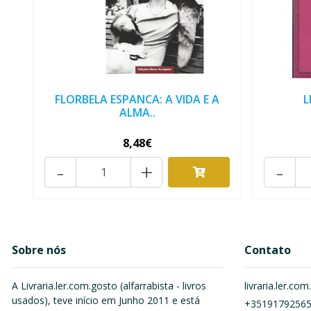
FLORBELA ESPANCA: A VIDA E A
L
ALMA..
8,48€
-
+
-
Sobre nós
Contato
A Livraria.ler.com.gosto (alfarrabista - livros
livraria.ler.c
usados), teve início em Junho 2011 e está
+3519179256