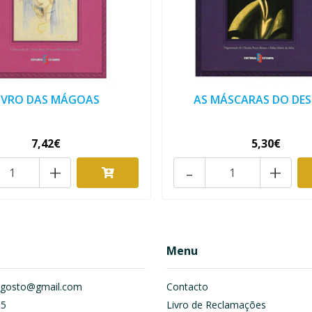
IVRO DAS MÁGOAS
AS MÁSCARAS DO DE
7,42€
5,30€
+
-
+
Menu
om.gosto@gmail.com
Contacto
55
Livro de Reclamações