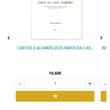
CARTAS E ALVARÁS DOS FAROS DA CAS..
INV
10,60€
-
+
-