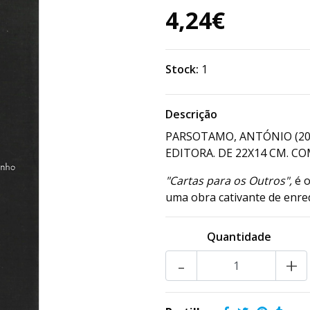
4,24€
Stock:
1
Descrição
PARSOTAMO, ANTÓNIO (20
EDITORA. DE 22X14 CM. COM
"Cartas para os Outros",
é o
uma obra cativante de enred
Quantidade
-
+