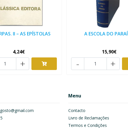
RPAS. II – AS EPÍSTOLAS
A ESCOLA DO PARA
4,24€
15,90€
+
-
+
Menu
om.gosto@gmail.com
Contacto
55
Livro de Reclamações
Termos e Condições