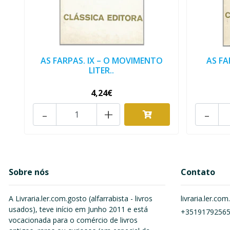
AS FARPAS. IX – O MOVIMENTO
AS FA
LITER..
4,24€
-
+
-
Sobre nós
Contato
A Livraria.ler.com.gosto (alfarrabista - livros
livraria.ler.c
usados), teve início em Junho 2011 e está
+3519179256
vocacionada para o comércio de livros