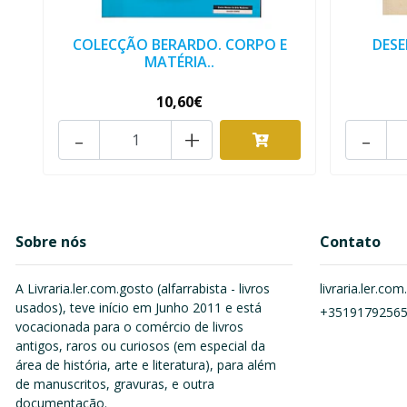
COLECÇÃO BERARDO. CORPO E
DES
MATÉRIA..
10,60€
-
+
-
Sobre nós
Contato
A Livraria.ler.com.gosto (alfarrabista - livros
livraria.ler.c
usados), teve início em Junho 2011 e está
+3519179256
vocacionada para o comércio de livros
antigos, raros ou curiosos (em especial da
área de história, arte e literatura), para além
de manuscritos, gravuras, e outra
documentação.