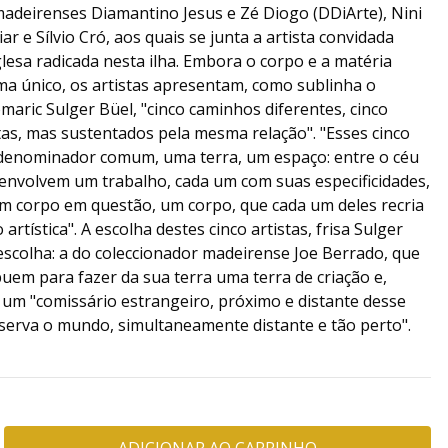
adeirenses Diamantino Jesus e Zé Diogo (DDiArte), Nini
r e Sílvio Cró, aos quais se junta a artista convidada
glesa radicada nesta ilha. Embora o corpo e a matéria
a único, os artistas apresentam, como sublinha o
maric Sulger Büel, "cinco caminhos diferentes, cinco
as, mas sustentados pela mesma relação". "Esses cinco
m denominador comum, uma terra, um espaço: entre o céu
esenvolvem um trabalho, cada um com suas especificidades,
corpo em questão, um corpo, que cada um deles recria
artística". A escolha destes cinco artistas, frisa Sulger
escolha: a do coleccionador madeirense Joe Berrado, que
buem para fazer da sua terra uma terra de criação e,
e um "comissário estrangeiro, próximo e distante desse
erva o mundo, simultaneamente distante e tão perto".