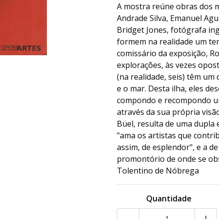
A mostra reúne obras dos m
Andrade Silva, Emanuel Aguia
Bridget Jones, fotógrafa in
formem na realidade um tem
comissário da exposição, Ro
explorações, às vezes opost
(na realidade, seis) têm u
e o mar. Desta ilha, eles d
compondo e recompondo um 
através da sua própria visão 
Büel, resulta de uma dupla 
"ama os artistas que contri
assim, de esplendor", e a d
promontório de onde se obs
Tolentino de Nóbrega
Quantidade
-
+