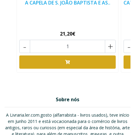
A CAPELA DE S. JOÃO BAPTISTA E AS..
CATÁ
21,20€
-
+
-
Sobre nós
A Livraria.ler.com.gosto (alfarrabista - livros usados), teve início
em Junho 2011 e está vocacionada para o comércio de livros
antigos, raros ou curiosos (em especial da área de história, arte
e literatura), para além de manuscritos, gravuras, e outra