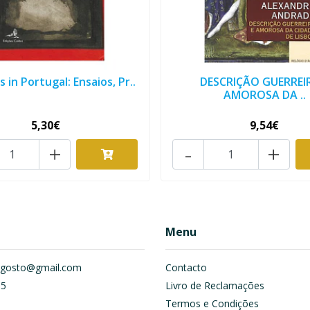
 in Portugal: Ensaios, Pr..
DESCRIÇÃO GUERREI
AMOROSA DA ..
5,30€
9,54€
+
-
+
Menu
om.gosto@gmail.com
Contacto
55
Livro de Reclamações
Termos e Condições