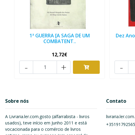
1ª GUERRA [A SAGA DE UM
Dez Anos
COMBATENT..
12,72€
-
+
-
Sobre nós
Contato
A Livraria.ler.com.gosto (alfarrabista - livros
livraria.ler.c
usados), teve início em Junho 2011 e está
+3519179256
vocacionada para o comércio de livros