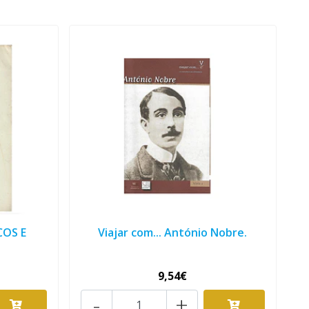
COS E
Viajar com... António Nobre.
9,54€
-
+