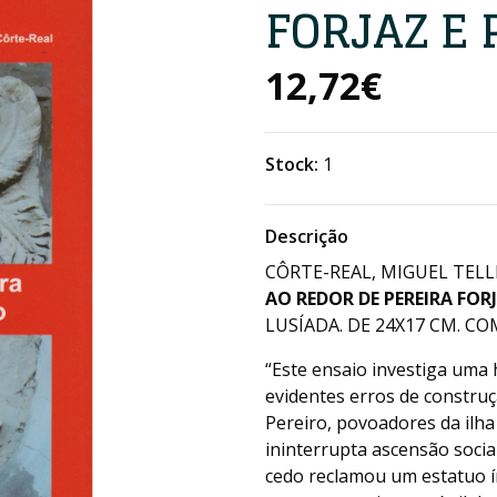
FORJAZ E 
12,72€
Stock:
1
Descrição
CÔRTE-REAL, MIGUEL TEL
AO REDOR DE PEREIRA FORJ
LUSÍADA. DE 24X17 CM. COM
“Este ensaio investiga uma 
evidentes erros de constru
Pereiro, povoadores da ilha
ininterrupta ascensão social
cedo reclamou um estatuo í