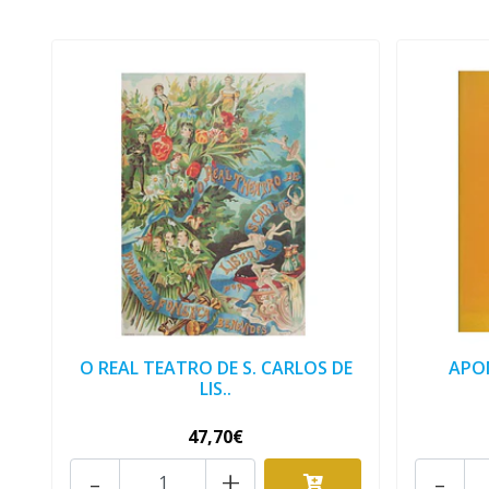
O REAL TEATRO DE S. CARLOS DE
APO
LIS..
47,70€
-
+
-