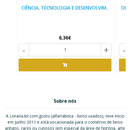
CIÊNCIA, TECNOLOGIA E DESENVOLVIM..
OLH
6,36€
-
+
-
Sobre nós
A Livraria.ler.com.gosto (alfarrabista - livros usados), teve início
em Junho 2011 e está vocacionada para o comércio de livros
antigos, raros ou curiosos (em especial da área de história, arte