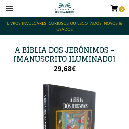
0
LIVROS INVULGARES, CURIOSOS OU ESGOTADOS: NOVOS &
USADOS
A BÍBLIA DOS JERÓNIMOS -
[MANUSCRITO ILUMINADO]
29,68€