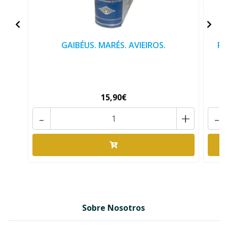
GAIBÉUS. MARÉS. AVIEIROS.
PA
15,90€
-
+
-
Sobre Nosotros