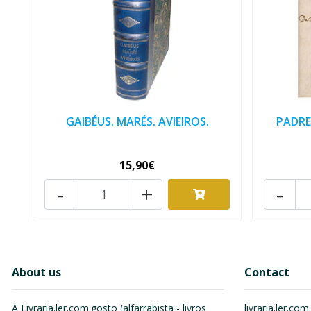
GAIBÉUS. MARÉS. AVIEIROS.
PADRE
15,90€
-
+
-
About us
Contact
A Livraria.ler.com.gosto (alfarrabista - livros
livraria.ler.c