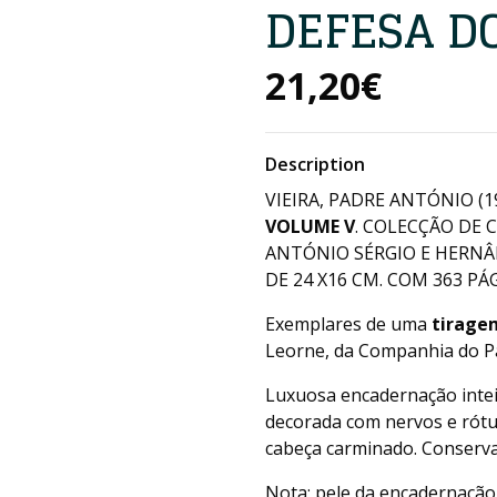
DEFESA D
21,20€
Description
VIEIRA, PADRE ANTÓNIO (1
VOLUME V
. COLECÇÃO DE 
ANTÓNIO SÉRGIO E HERNÂNI
DE 24 X16 CM. COM 363 PÁGS
Exemplares de uma
tirage
Leorne, da Companhia do Pa
Luxuosa encadernação intei
decorada com nervos e rótu
cabeça carminado. Conserva
Nota: pele da encadernação