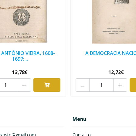
 ANTÓNIO VIEIRA, 1608-
A DEMOCRACIA NACI
1697: ..
13,78€
12,72€
+
-
+
Menu
om.gosto@gmail.com
Contacto