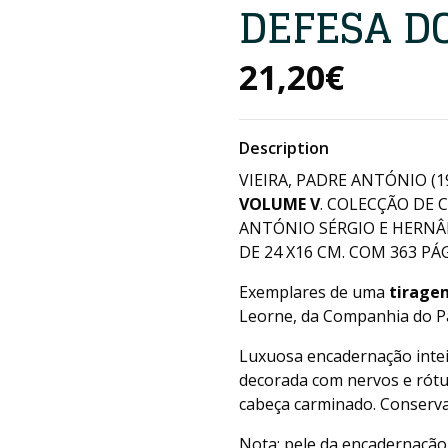
DEFESA D
21,20€
Description
VIEIRA, PADRE ANTÓNIO (1
VOLUME V
. COLECÇÃO DE 
ANTÓNIO SÉRGIO E HERNÂNI
DE 24 X16 CM. COM 363 PÁGS
Exemplares de uma
tirage
Leorne, da Companhia do Pa
Luxuosa encadernação intei
decorada com nervos e rótu
cabeça carminado. Conserva
Nota: pele da encadernação