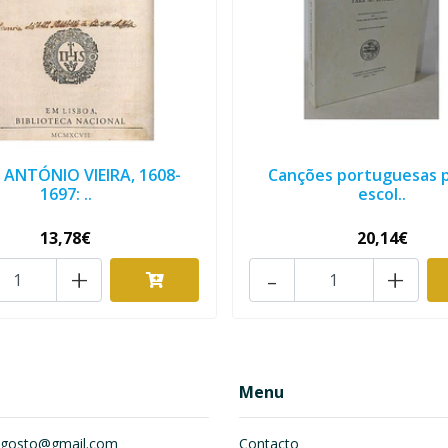
 ANTÓNIO VIEIRA, 1608-
Canções portuguesas p
1697: ..
escol..
13,78€
20,14€
+
-
+
Menu
om.gosto@gmail.com
Contacto