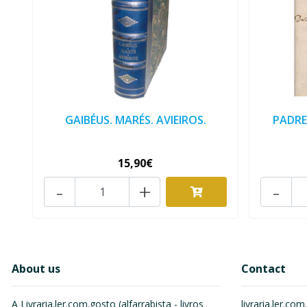
GAIBÉUS. MARÉS. AVIEIROS.
PADRE
15,90€
-
+
-
About us
Contact
A Livraria.ler.com.gosto (alfarrabista - livros
livraria.ler.c