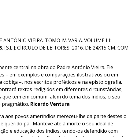
NTÓNIO VIEIRA. TOMO IV. VARIA. VOLUME III:
S
. [S.L.]: CÍRCULO DE LEITORES, 2016. DE 24X15 CM. COM
ente central na obra do Padre António Vieira. Ele
s – em exemplos e comparações ilustrativos ou em
 cobiça –, nos escritos proféticos e na epistolografia.
ontrará textos redigidos em diferentes circunstâncias,
as que têm em comum, além do tema dos índios, o seu
e pragmático.
Ricardo Ventura
ira aos povos ameríndios mereceu-lhe da parte destes o
 e querido pai. Manteve até à morte o seu ideal de
ação e educação dos índios, tendo-os defendido com