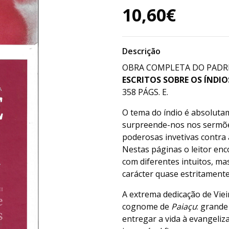
10,60€
Descrição
OBRA COMPLETA DO PADRE A
ESCRITOS SOBRE OS ÍNDIO
358 PÁGS. E.
O tema do índio é absolutam
surpreende-nos nos sermõe
poderosas invetivas contra a
Nestas páginas o leitor enc
com diferentes intuitos, m
carácter quase estritament
A extrema dedicação de Vie
cognome de
Paiaçu
: grande
entregar a vida à evangeliz