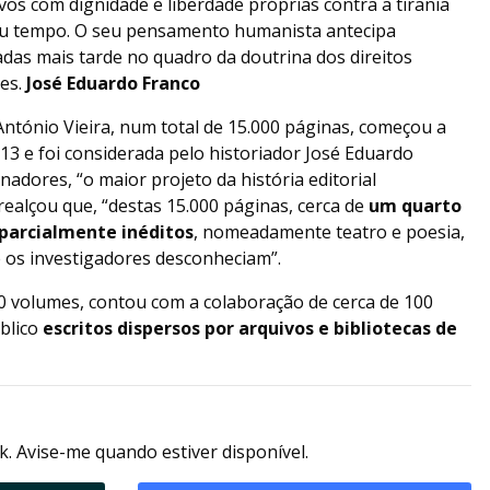
os com dignidade e liberdade próprias contra a tirania
seu tempo. O seu pensamento humanista antecipa
das mais tarde no quadro da doutrina dos direitos
es.
José Eduardo Franco
ntónio Vieira, num total de 15.000 páginas, começou a
013 e foi considerada pelo historiador José Eduardo
adores, “o maior projeto da história editorial
realçou que, “destas 15.000 páginas, cerca de
um quarto
 parcialmente inéditos
, nomeadamente teatro e poesia,
té os investigadores desconheciam”.
30 volumes, contou com a colaboração de cerca de 100
úblico
escritos dispersos por arquivos e bibliotecas de
k. Avise-me quando estiver disponível.