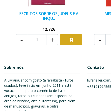
ESCRITOS SOBRE OS JUDEUS E A
MI
INQU..
12,72€
-
+
-
Sobre nós
Contato
A Livraria.ler.com.gosto (alfarrabista - livros
livraria.ler.c
usados), teve início em Junho 2011 e está
+3519179256
vocacionada para o comércio de livros
antigos, raros ou curiosos (em especial da
área de história, arte e literatura), para além
de manuscritos, gravuras, e outra