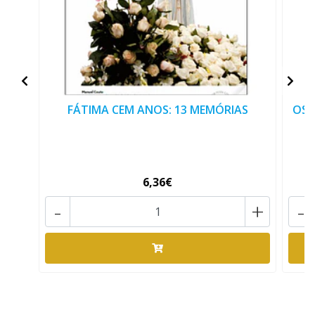
FÁTIMA CEM ANOS: 13 MEMÓRIAS
OS 
6,36€
-
+
-