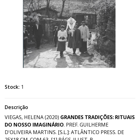
Stock:
1
Descrição
VIEGAS, HELENA (2020)
GRANDES TRADIÇÕES: RITUAIS
DO NOSSO IMAGINÁRIO
. PREF. GUILHERME
D'OLIVEIRA MARTINS. [S.L.]: ATLÂNTICO PRESS. DE
25X18 CM. COM 63, [1] PÁGS. ILUST. B.