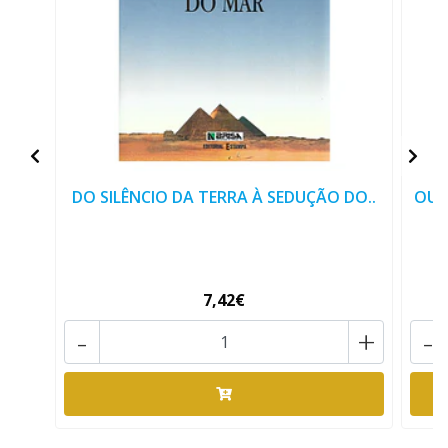
DO SILÊNCIO DA TERRA À SEDUÇÃO DO..
OUR
7,42€
-
+
-