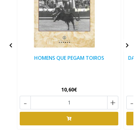
HOMENS QUE PEGAM TOIROS
DAS
10,60€
-
+
-