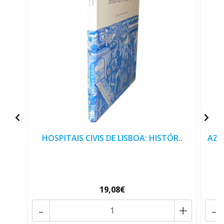
HOSPITAIS CIVIS DE LISBOA: HISTÓR..
AZU
19,08€
-
+
-