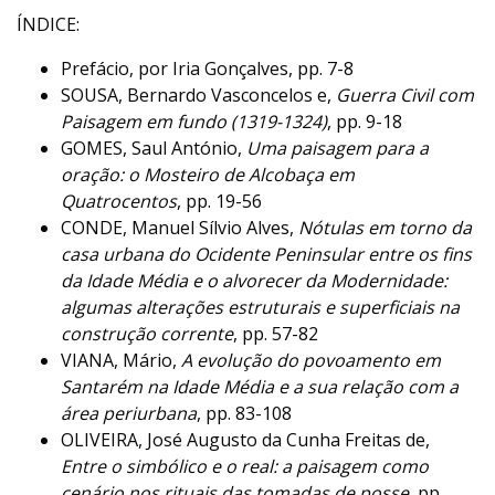
ÍNDICE:
Prefácio, por Iria Gonçalves, pp. 7-8
SOUSA, Bernardo Vasconcelos e,
Guerra Civil com
Paisagem em fundo (1319-1324)
, pp. 9-18
GOMES, Saul António,
Uma paisagem para a
oração: o Mosteiro de Alcobaça em
Quatrocentos
, pp. 19-56
CONDE, Manuel Sílvio Alves,
Nótulas em torno da
casa urbana do Ocidente Peninsular entre os fins
da Idade Média e o alvorecer da Modernidade:
algumas alterações estruturais e superficiais na
construção corrente
, pp. 57-82
VIANA, Mário,
A evolução do povoamento em
Santarém na Idade Média e a sua relação com a
área periurbana
, pp. 83-108
OLIVEIRA, José Augusto da Cunha Freitas de,
Entre o simbólico e o real: a paisagem como
cenário nos rituais das tomadas de posse
, pp.