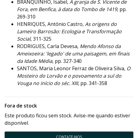
BRANQUINHO, Isabel,
A granja de S. Vicente de
Fora, em Benfica, à data do Tombo de 1419
, pp.
269-310
HENRIQUES, António Castro,
As origens do
Lameiro Barrosão: Ecologia e Transformação
Social
, 311-325
RODRIGUES, Carla Devesa,
Mendo Afonso da
Ameixoeira: 'legado' de uma paisagem, em finais
da Idade Média
, pp. 327-340
SANTOS, Maria Leonor Ferraz de Oliveira Silva,
O
Mosteiro do Lorvão e o povoamento a sul do
Vouga no início do séc. XIII
, pp. 341-358
Fora de stock
Este produto ficou sem stock. Avise-me quando estiver
disponível.
CONTATE-NOS