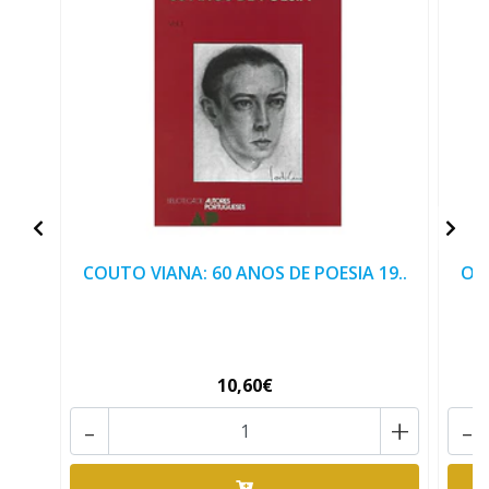
COUTO VIANA: 60 ANOS DE POESIA 19..
O P
10,60€
-
+
-