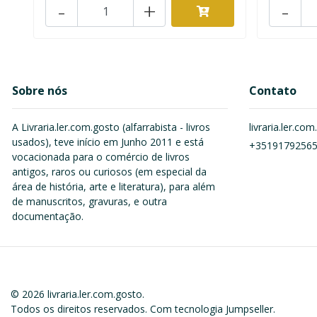
-
+
-
Sobre nós
Contato
A Livraria.ler.com.gosto (alfarrabista - livros
livraria.ler.c
usados), teve início em Junho 2011 e está
+3519179256
vocacionada para o comércio de livros
antigos, raros ou curiosos (em especial da
área de história, arte e literatura), para além
de manuscritos, gravuras, e outra
documentação.
© 2026 livraria.ler.com.gosto.
Todos os direitos reservados.
Com tecnologia Jumpseller
.