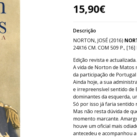
15,90€
Descrição
NORTON, JOSÉ (2016)
NORT
24X16 CM. COM 509 P., [16] P
Edição revista e actualizada.
A vida de Norton de Matos
da participação de Portugal
Ainda hoje, a sua administr
e irrepreensível sentido de
dominantes da esquerda, um
Só por isso já faria sentido 
Mas não resta dúvida de qu
momento marcante. Amargo 
houve um oficial mais odia
antecedeu e acompanhou a i