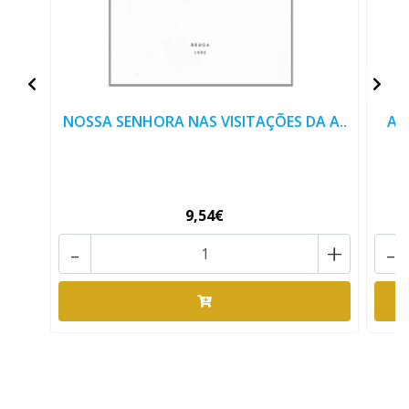
NOSSA SENHORA NAS VISITAÇÕES DA A..
AR
9,54€
-
+
-