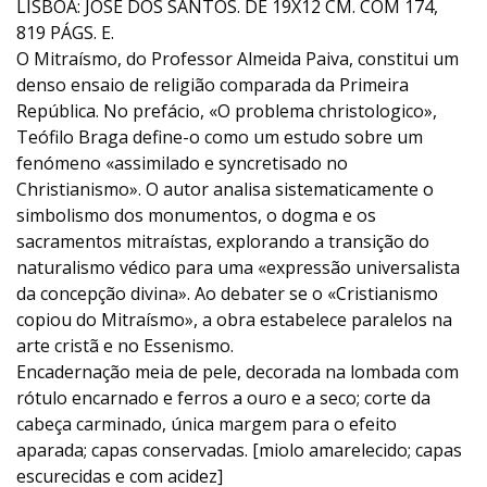
LISBOA: JOSÉ DOS SANTOS. DE 19X12 CM. COM 174,
819 PÁGS. E.
O Mitraísmo, do Professor Almeida Paiva, constitui um
denso ensaio de religião comparada da Primeira
República. No prefácio, «O problema christologico»,
Teófilo Braga define-o como um estudo sobre um
fenómeno «assimilado e syncretisado no
Christianismo». O autor analisa sistematicamente o
simbolismo dos monumentos, o dogma e os
sacramentos mitraístas, explorando a transição do
naturalismo védico para uma «expressão universalista
da concepção divina». Ao debater se o «Cristianismo
copiou do Mitraísmo», a obra estabelece paralelos na
arte cristã e no Essenismo.
Encadernação meia de pele, decorada na lombada com
rótulo encarnado e ferros a ouro e a seco; corte da
cabeça carminado, única margem para o efeito
aparada; capas conservadas. [miolo amarelecido; capas
escurecidas e com acidez]