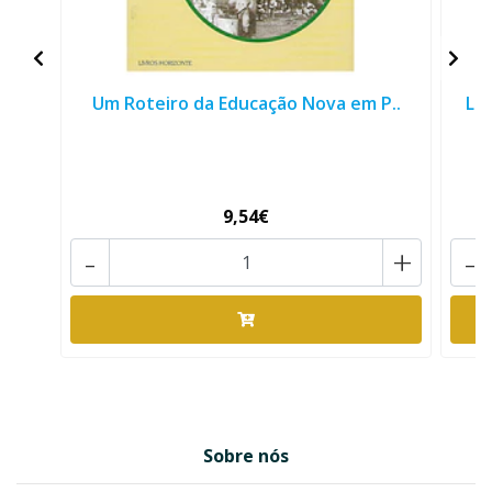
Um Roteiro da Educação Nova em P..
LE
9,54€
-
+
-
Sobre nós