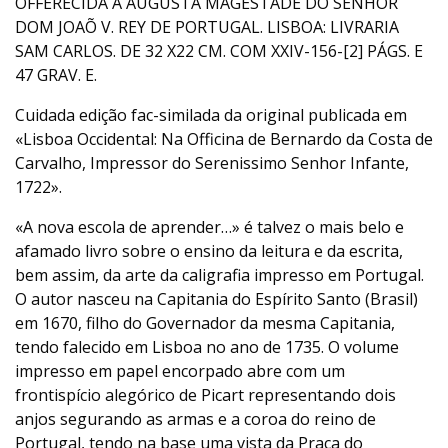
OFFERECIDA Á AUGUSTA MAGESTADE DO SENHOR
DOM JOAÕ V. REY DE PORTUGAL. LISBOA: LIVRARIA
SAM CARLOS. DE 32 X22 CM. COM XXIV-156-[2] PÁGS. E
47 GRAV. E.
Cuidada edição fac-similada da original publicada em
«Lisboa Occidental: Na Officina de Bernardo da Costa de
Carvalho, Impressor do Serenissimo Senhor Infante,
1722».
«A nova escola de aprender…» é talvez o mais belo e
afamado livro sobre o ensino da leitura e da escrita,
bem assim, da arte da caligrafia impresso em Portugal.
O autor nasceu na Capitania do Espírito Santo (Brasil)
em 1670, filho do Governador da mesma Capitania,
tendo falecido em Lisboa no ano de 1735. O volume
impresso em papel encorpado abre com um
frontispício alegórico de Picart representando dois
anjos segurando as armas e a coroa do reino de
Portugal, tendo na base uma vista da Praça do