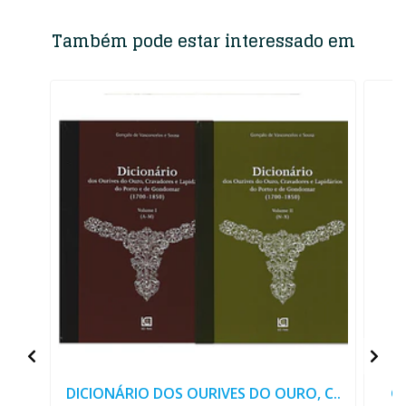
Também pode estar interessado em
DICIONÁRIO DOS OURIVES DO OURO, C..
G