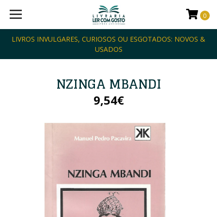
0
LIVROS INVULGARES, CURIOSOS OU ESGOTADOS: NOVOS &
USADOS
NZINGA MBANDI
9,54€