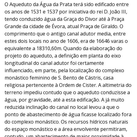
O Aqueduto da Água da Prata terá sido edificado entre
os anos de 1531 e 1537 por iniciativa do rei D. João III,
tendo conduzido água da Graça do Divor até à Praça
Grande da cidade de Évora, atual Praça de Giraldo. O
comprimento que o antigo canal adutor media, entre
estes dois locais no ano de 1606, era de 16646 varas o
equivalente a 18310,60m. Quando da elaboração do
projeto do aqueduto, a definição em planta do eixo
longitudinal do canal adutor foi certamente
influenciado, em parte, pela localização do complexo
monástico feminino de S. Bento de Cástris, casa
religiosa pertencente à Ordem de Cister. A altimetria do
terreno impediu contudo que o aqueduto conduzisse a
água, por gravidade, até a esta edificação. A já muito
reduzida inclinação do canal no local levou a que o
ponto de abastecimento de água ficasse localizado fora
do complexo monástico. Os recursos hídricos naturais
do espaço monástico e a área envolvente permitiram,
contudo, um abastecimento de maior proximidade à