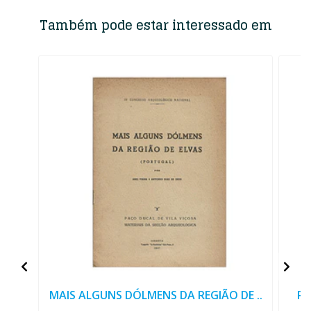
Também pode estar interessado em
MAIS ALGUNS DÓLMENS DA REGIÃO DE ..
PI