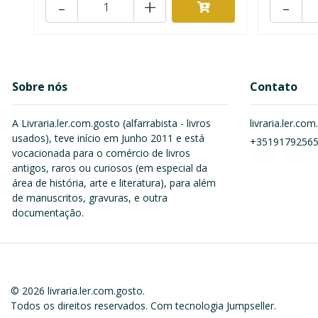
-
+
-
Sobre nós
Contato
A Livraria.ler.com.gosto (alfarrabista - livros
livraria.ler.c
usados), teve início em Junho 2011 e está
+3519179256
vocacionada para o comércio de livros
antigos, raros ou curiosos (em especial da
área de história, arte e literatura), para além
de manuscritos, gravuras, e outra
documentação.
© 2026 livraria.ler.com.gosto.
Todos os direitos reservados.
Com tecnologia Jumpseller
.