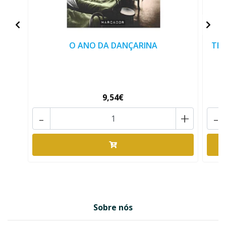
O ANO DA DANÇARINA
TER
9,54€
-
+
-
Sobre nós