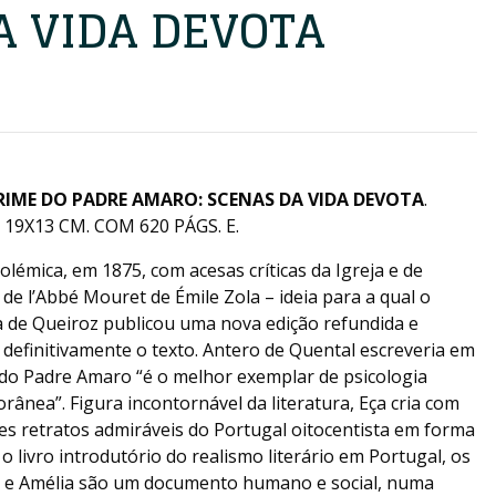
A VIDA DEVOTA
RIME DO PADRE AMARO: SCENAS DA VIDA DEVOTA
.
19X13 CM. COM 620 PÁGS. E.
lémica, em 1875, com acesas críticas da Igreja e de
de l’Abbé Mouret de Émile Zola – ideia para a qual o
Eça de Queiroz publicou uma nova edição refundida e
r definitivamente o texto. Antero de Quental escreveria em
 do Padre Amaro “é o melhor exemplar de psicologia
ânea”. Figura incontornável da literatura, Eça cria com
es retratos admiráveis do Portugal oitocentista em forma
o livro introdutório do realismo literário em Portugal, os
 e Amélia são um documento humano e social, numa