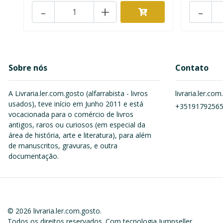
-
+
-
Sobre nós
Contato
A Livraria.ler.com.gosto (alfarrabista - livros
livraria.ler.c
usados), teve início em Junho 2011 e está
+3519179256
vocacionada para o comércio de livros
antigos, raros ou curiosos (em especial da
área de história, arte e literatura), para além
de manuscritos, gravuras, e outra
documentação.
© 2026 livraria.ler.com.gosto.
Todos os direitos reservados.
Com tecnologia Jumpseller
.