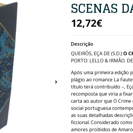
SCENAS D
12,72€
Descrição
QUEIRÓS, EÇA DE (S.D.)
O C
PORTO: LELLO & IRMÃO. DE 
Após uma primeira edição po
plágio ao romance La Faute 
título terá contribuído –, 
recomposta que viria a fixa
carta ao autor que O Crime
social portuguesa contempor
as suas detalhadas descriçõ
ficcional. Considerado como 
amores proibidos de Amaro