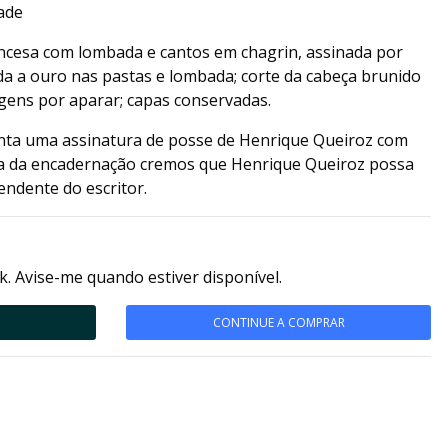
dade
ncesa com lombada e cantos em chagrin, assinada por
da a ouro nas pastas e lombada; corte da cabeça brunido
rgens por aparar; capas conservadas.
enta uma assinatura de posse de Henrique Queiroz com
cia da encadernação cremos que Henrique Queiroz possa
ndente do escritor.
k. Avise-me quando estiver disponível.
CONTINUE A COMPRAR