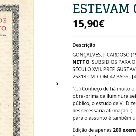
ESTEVAM 
15,90€
Descrição
GONÇALVES, J. CARDOSO (1
NETTO
: SUBSIDIOS PARA
SÉCULO XVII. PREF. GUSTA
25X18 CM. COM 42 PÁGS., [4]
“(…) Conheço de há muito 
obra-prima da iluminura sei
público, o estudo de V.. Diz
desnecessária afirmação. (…
para o assunto é também um
Edição de apenas
200 exem