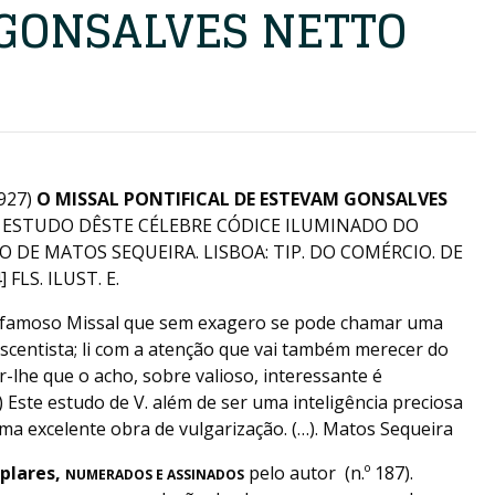
GONSALVES NETTO
927)
O MISSAL PONTIFICAL DE ESTEVAM GONSALVES
 O ESTUDO DÊSTE CÉLEBRE CÓDICE ILUMINADO DO
VO DE MATOS SEQUEIRA. LISBOA: TIP. DO COMÉRCIO. DE
 FLS. ILUST. E.
o famoso Missal que sem exagero se pode chamar uma
scentista; li com a atenção que vai também merecer do
er-lhe que o acho, sobre valioso, interessante é
) Este estudo de V. além de ser uma inteligência preciosa
a excelente obra de vulgarização. (…). Matos Sequeira
plares,
pelo autor (n.º 187).
NUMERADOS E ASSINADO
S