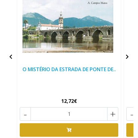
O MISTÉRIO DA ESTRADA DE PONTE DE..
O
12,72€
-
+
-