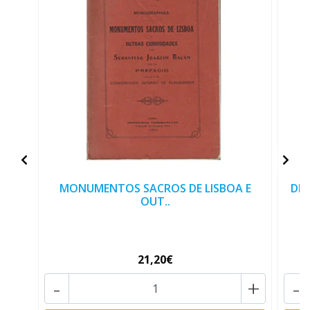
MONUMENTOS SACROS DE LISBOA E
DES
OUT..
21,20€
-
+
-