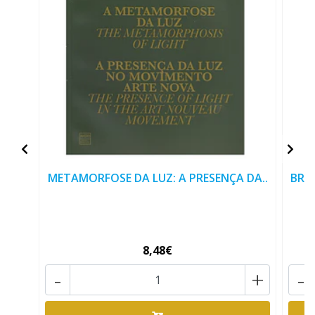
METAMORFOSE DA LUZ: A PRESENÇA DA..
BRA
8,48€
-
+
-